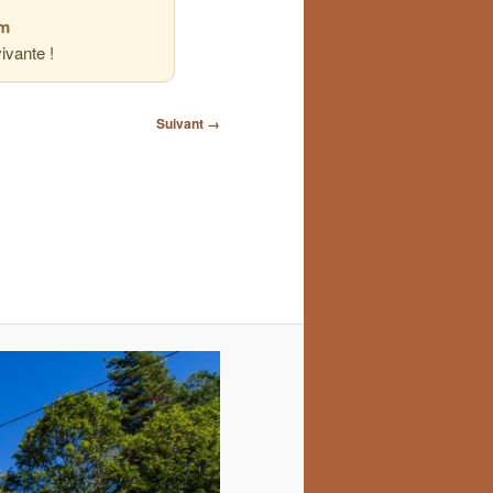
am
ivante !
Suivant →