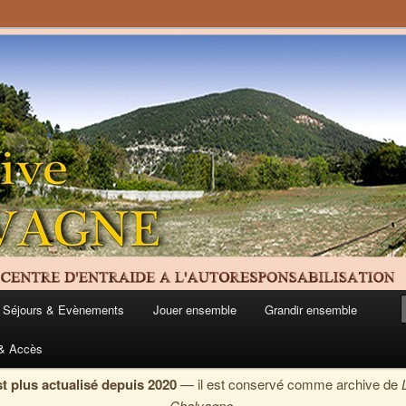
aide à l'Autoresponsabilisation des Alpes du Sud
 de Chalvagne
Séjours & Evènements
Jouer ensemble
Grandir ensemble
 & Accès
st plus actualisé depuis 2020
— il est conservé comme archive de
Chalvagne
.